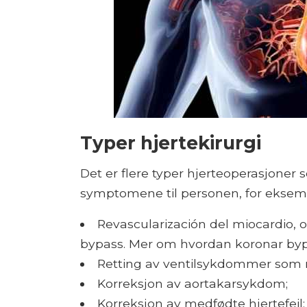
Typer hjertekirurgi
Det er flere typer hjerteoperasjoner 
symptomene til personen, for eksem
Revascularización del miocardio, 
bypass. Mer om hvordan koronar bypa
Retting av ventilsykdommer som re
Korreksjon av aortakarsykdom;
Korreksjon av medfødte hjertefeil;