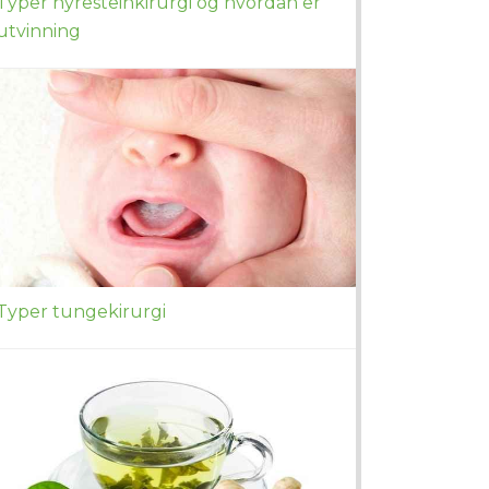
Typer nyresteinkirurgi og hvordan er
utvinning
Typer tungekirurgi