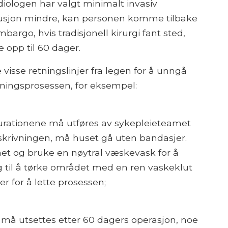
ardiologen har valgt minimalt invasiv
stitusjon mindre, kan personen komme tilbake
rgo, hvis tradisjonell kirurgi fant sted,
 opp til 60 dager.
visse retningslinjer fra legen for å unngå
ningsprosessen, for eksempel:
curationene må utføres av sykepleieteamet
skrivningen, må huset gå uten bandasjer.
net og bruke en nøytral væskevask for å
gg til å tørke området med en ren vaskeklut
 for å lette prosessen;
 må utsettes etter 60 dagers operasjon, noe