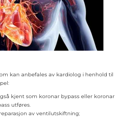
som kan anbefales av kardiolog i henhold til
pel:
også kjent som koronar bypass eller koronar
ss utføres.
parasjon av ventilutskiftning;