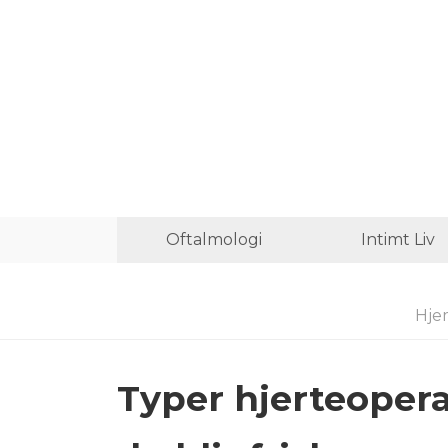
Oftalmologi
Intimt Liv
Hje
Typer hjerteoper