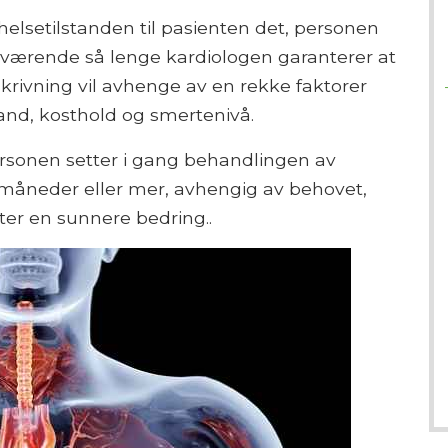
 helsetilstanden til pasienten det, personen
bli værende så lenge kardiologen garanterer at
rivning vil avhenge av en rekke faktorer
and, kosthold og smertenivå.
personen setter i gang behandlingen av
 6 måneder eller mer, avhengig av behovet,
later en sunnere bedring..