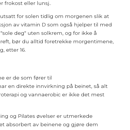
frokost eller lunsj..
li utsatt for solen tidlig om morgenen slik at
ksjon av vitamin D som også hjelper til med
du "sole deg" uten solkrem, og for ikke å
reft, bør du alltid foretrekke morgentimene,
, etter 16.
e er de som fører til
en direkte innvirkning på beinet, så alt
oterapi og vannaerobic er ikke det mest
ing og Pilates øvelser er utmerkede
odet absorbert av beinene og gjøre dem