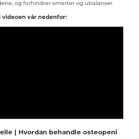
eddene, og forhindrer smerter og ubalanser.
 i videoen vår nedenfor:
rcelle | Hvordan behandle osteopeni