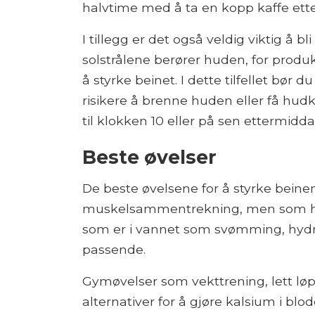
halvtime med å ta en kopp kaffe etter 
I tillegg er det også veldig viktig å b
solstrålene berører huden, for produ
å styrke beinet. I dette tilfellet bør 
risikere å brenne huden eller få hudk
til klokken 10 eller på sen ettermiddag
Beste øvelser
De beste øvelsene for å styrke beinen
muskelsammentrekning, men som har 
som er i vannet som svømming, hydr
passende.
Gymøvelser som vekttrening, lett løp
alternativer for å gjøre kalsium i bl