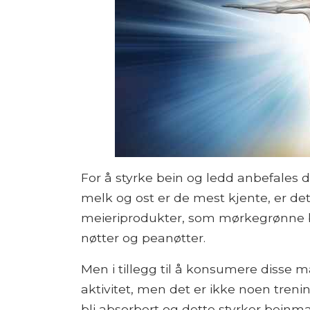
For å styrke bein og ledd anbefales d
melk og ost er de mest kjente, er det a
meieriprodukter, som mørkegrønne b
nøtter og peanøtter.
Men i tillegg til å konsumere disse m
aktivitet, men det er ikke noen trening
bli absorbert og dette styrker beinma