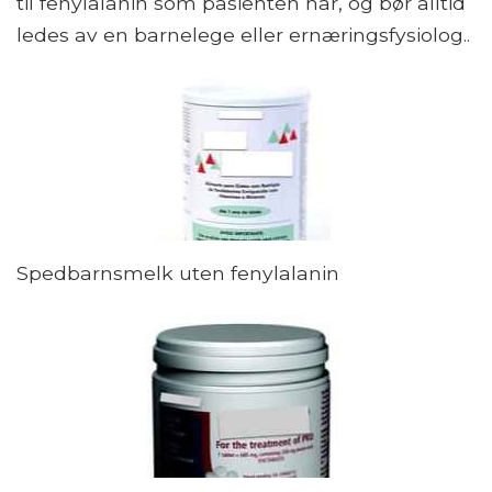
til fenylalanin som pasienten har, og bør alltid
ledes av en barnelege eller ernæringsfysiolog..
Spedbarnsmelk uten fenylalanin