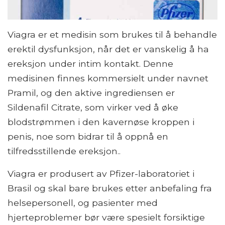
Viagra er et medisin som brukes til å behandle
erektil dysfunksjon, når det er vanskelig å ha
ereksjon under intim kontakt. Denne
medisinen finnes kommersielt under navnet
Pramil, og den aktive ingrediensen er
Sildenafil Citrate, som virker ved å øke
blodstrømmen i den kavernøse kroppen i
penis, noe som bidrar til å oppnå en
tilfredsstillende ereksjon..
Viagra er produsert av Pfizer-laboratoriet i
Brasil og skal bare brukes etter anbefaling fra
helsepersonell, og pasienter med
hjerteproblemer bør være spesielt forsiktige