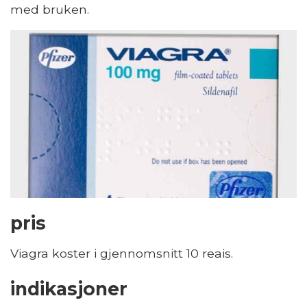
med bruken.
pris
Viagra koster i gjennomsnitt 10 reais.
indikasjoner