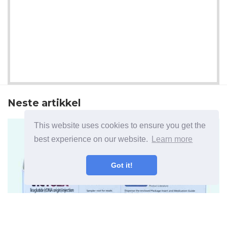
Neste artikkel
This website uses cookies to ensure you get the
best experience on our website.
Learn more
Got it!