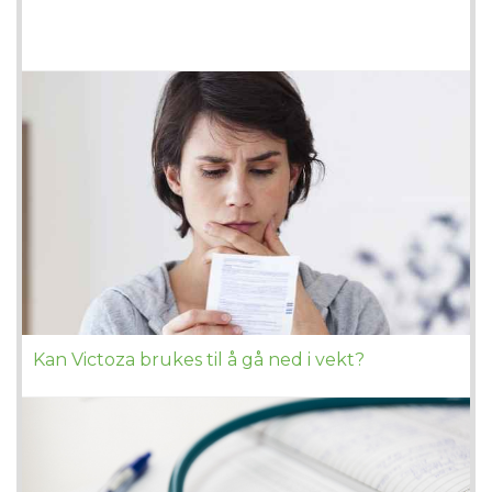
Kan Victoza brukes til å gå ned i vekt?