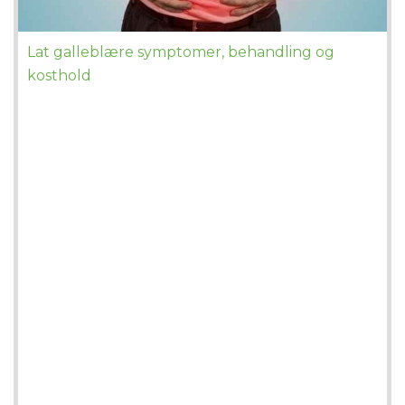
Lat galleblære symptomer, behandling og
kosthold