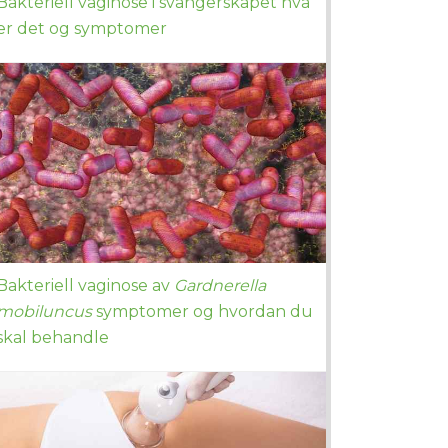
Bakteriell vaginose i svangerskapet hva
er det og symptomer
Bakteriell vaginose av
Gardnerella
mobiluncus
symptomer og hvordan du
skal behandle