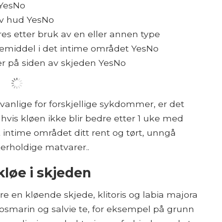
 YesNo
ov hud YesNo
es etter bruk av en eller annen type
remiddel i det intime området YesNo
r på siden av skjeden YesNo
anlige for forskjellige sykdommer, er det
hvis kløen ikke blir bedre etter 1 uke med
 intime området ditt rent og tørt, unngå
erholdige matvarer..
kløe i skjeden
 en kløende skjede, klitoris og labia majora
osmarin og salvie te, for eksempel på grunn