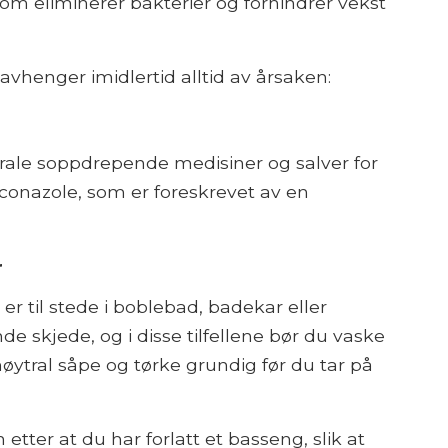
om eliminerer bakterier og forhindrer vekst
vhenger imidlertid alltid av årsaken:
rale soppdrepende medisiner og salver for
iconazole, som er foreskrevet av en
r
er til stede i boblebad, badekar eller
e skjede, og i disse tilfellene bør du vaske
ytral såpe og tørke grundig før du tar på
n etter at du har forlatt et basseng, slik at