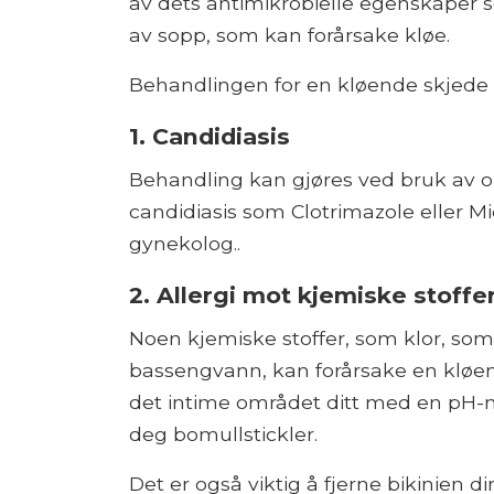
av dets antimikrobielle egenskaper s
av sopp, som kan forårsake kløe.
Behandlingen for en kløende skjede a
1. Candidiasis
Behandling kan gjøres ved bruk av o
candidiasis som Clotrimazole eller M
gynekolog..
2. Allergi mot kjemiske stoffe
Noen kjemiske stoffer, som klor, som 
bassengvann, kan forårsake en kløend
det intime området ditt med en pH-nø
deg bomullstickler.
Det er også viktig å fjerne bikinien di