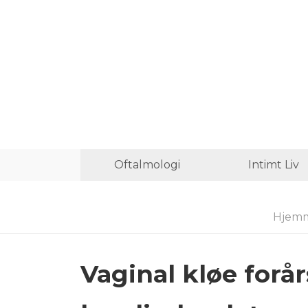
Oftalmologi
Intimt Liv
Hjemm
Vaginal kløe forå