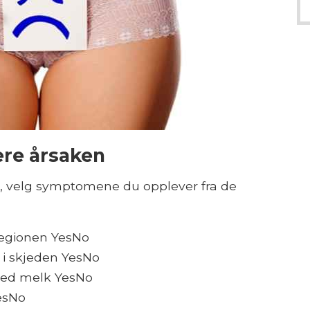
sere årsaken
løe, velg symptomene du opplever fra de
regionen YesNo
r i skjeden YesNo
dled melk YesNo
YesNo