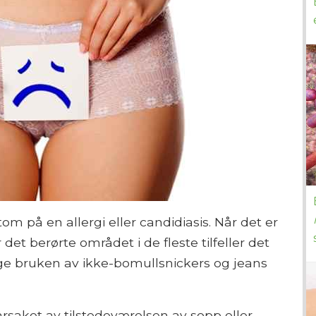
m på en allergi eller candidiasis. Når det er
 det berørte området i de fleste tilfeller det
ge bruken av ikke-bomullsnickers og jeans
årsaket av tilstedeværelsen av sopp eller