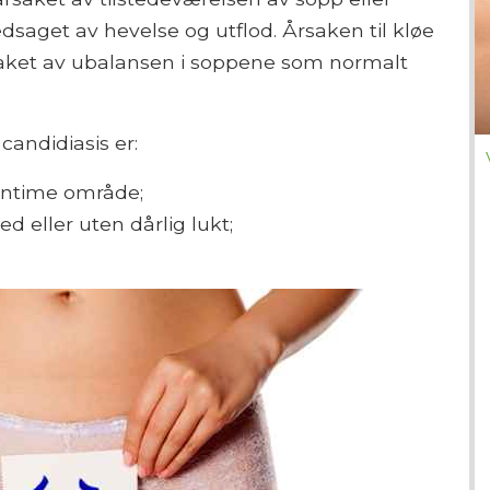
saget av hevelse og utflod. Årsaken til kløe
rsaket av ubalansen i soppene som normalt
andidiasis er:
 intime område;
d eller uten dårlig lukt;