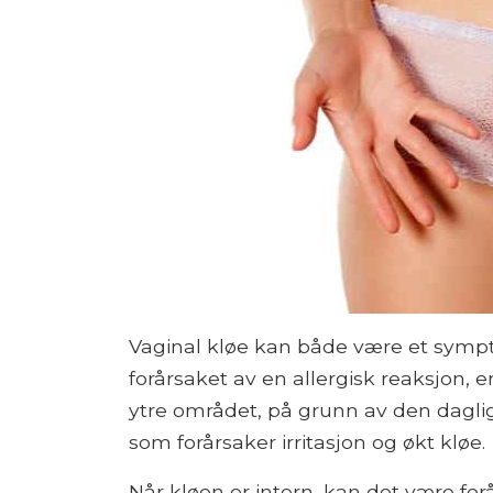
Vaginal kløe kan både være et sympto
forårsaket av en allergisk reaksjon, er
ytre området, på grunn av den dagli
som forårsaker irritasjon og økt kløe.
Når kløen er intern, kan det være for