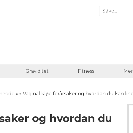
Graviditet
Fitness
Men
eside
»
» Vaginal kløe forårsaker og hvordan du kan lin
rsaker og hvordan du