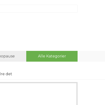
opause
Alle Kategorier
dre det