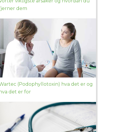
Vorter viktigste årsaker og hvordan du
fjerner dem
Wartec (Podophyllotoxin) hva det er og
hva det er for