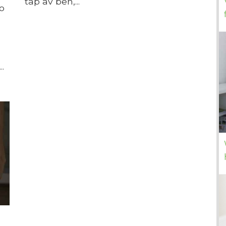
tap av ben,...
o
.